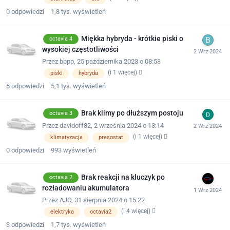
0
odpowiedzi
1,8 tys.
wyświetleń
Miękka hybryda - krótkie piski o
octavia 4
wysokiej częstotliwości
Przez
bbpp
,
25 października 2023 o 08:53
(i 1 więcej)
piski
hybryda
6
odpowiedzi
5,1 tys.
wyświetleń
Brak klimy po dłuższym postoju
octavia 3
Przez
davidoff82
,
2 września 2024 o 13:14
(i 1 więcej)
klimatyzacja
presostat
0
odpowiedzi
993
wyświetleń
Brak reakcji na kluczyk po
octavia 2
rozładowaniu akumulatora
Przez
AJO
,
31 sierpnia 2024 o 15:22
(i 4 więcej)
elektryka
octavia2
3
odpowiedzi
1,7 tys.
wyświetleń