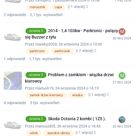
Przez
tomojer0
,
1 października 2024 o 13:08
(i 1 więcej)
rozrusznik
cupa
2
odpowiedzi
2,1 tys.
wyświetleń
2014 - 1,4 103kw - Parkronic - palący
octavia 3
się Buzzer z tyłu
Przez
marekp2024
,
26 września 2024 o 13:00
(i 2 więcej)
parktronic
parktronik
1
odpowiedź
1,1 tys.
wyświetleń
Problem z zamkiem - wiązka drzwi
octavia 3
kierowcy
Przez
mariush19
,
24 września 2024 o 16:15
(i 1 więcej)
zamek drzwi kierowcy
wiazka
4
odpowiedzi
3 tys.
wyświetleń
Skoda Octavia 2 kombi ( 1Z5 ).
octavia 2
Przez
mariuszd55
,
26 września 2024 o 18:43
(i 1 więcej)
silnik
wysokie obroty