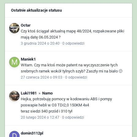
Ostatnie aktualizacje statusu
Octar
Czy ktoś ściągał aktualną mapę 48/2024, rozpakowane pliki
mają datę 06.05.2024 ?
3 grudnia 2024 o 20:40
·
0 odpowiedzi
Maniek1
Witam. Czy ma ktoś może patent na wyczyszczenie tych
srebrnych ramek wokół tylnych szyb? Zaszły mi na biało 🫤
27 czerwca 2024 o 09:03
·
0 odpowiedzi
Luki1981
»
Namo
Hejka, potrzebuję pomocy w kodowaniu ABS i pompy
poswapie hebli w O3 TDi2,0 150KM 4x4
teraz siedzi 340 przód i 310 tył
20 lutego 2024 o 12:47
·
0 odpowiedzi
domin3112pl