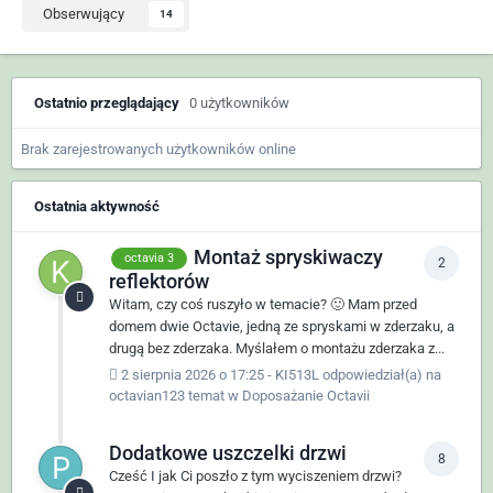
Obserwujący
14
Ostatnio przeglądający
0 użytkowników
Brak zarejestrowanych użytkowników online
Ostatnia aktywność
Montaż spryskiwaczy
octavia 3
2
reflektorów
Witam, czy coś ruszyło w temacie? 🙂 Mam przed
domem dwie Octavie, jedną ze spryskami w zderzaku, a
drugą bez zderzaka. Myślałem o montażu zderzaka z...
2 sierpnia 2026 o 17:25
-
KI513L
odpowiedział(a) na
octavian123
temat w
Doposażanie Octavii
Dodatkowe uszczelki drzwi
8
Cześć I jak Ci poszło z tym wyciszeniem drzwi?