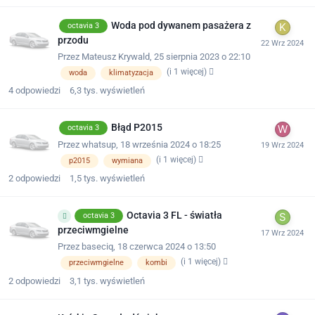
Woda pod dywanem pasażera z
octavia 3
przodu
Przez
Mateusz Krywald
,
25 sierpnia 2023 o 22:10
(i 1 więcej)
woda
klimatyzacja
4
odpowiedzi
6,3 tys.
wyświetleń
Błąd P2015
octavia 3
Przez
whatsup
,
18 września 2024 o 18:25
(i 1 więcej)
p2015
wymiana
2
odpowiedzi
1,5 tys.
wyświetleń
Octavia 3 FL - światła
octavia 3
przeciwmgielne
Przez
baseciq
,
18 czerwca 2024 o 13:50
(i 1 więcej)
przeciwmgielne
kombi
2
odpowiedzi
3,1 tys.
wyświetleń