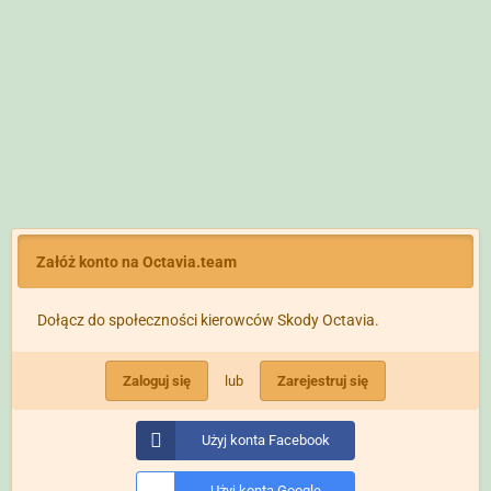
Załóż konto na Octavia.team
Dołącz do społeczności kierowców Skody Octavia.
Zaloguj się
lub
Zarejestruj się
Użyj konta Facebook
Użyj konta Google