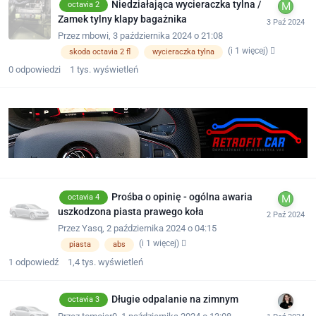
Niedziałająca wycieraczka tylna /
octavia 2
Zamek tylny klapy bagażnika
Przez
mbowi
,
3 października 2024 o 21:08
(i 1 więcej)
skoda octavia 2 fl
wycieraczka tylna
0
odpowiedzi
1 tys.
wyświetleń
Prośba o opinię - ogólna awaria
octavia 4
uszkodzona piasta prawego koła
Przez
Yasq
,
2 października 2024 o 04:15
(i 1 więcej)
piasta
abs
1
odpowiedź
1,4 tys.
wyświetleń
Długie odpalanie na zimnym
octavia 3