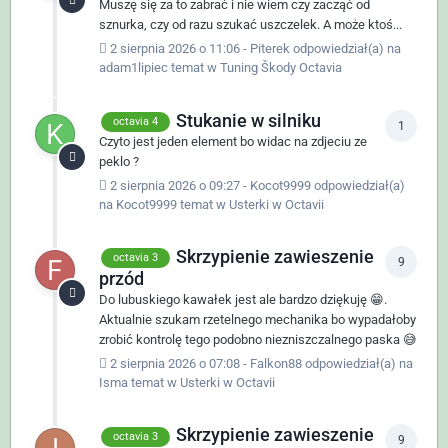
Muszę się za to zabrać i nie wiem czy zacząć od
sznurka, czy od razu szukać uszczelek. A może ktoś...
2 sierpnia 2026 o 11:06
-
Piterek
odpowiedział(a) na
adam1lipiec
temat w
Tuning Škody Octavia
Stukanie w silniku
octavia 4
1
Czyto jest jeden element bo widac na zdjeciu ze
peklo ?
2 sierpnia 2026 o 09:27
-
Kocot9999
odpowiedział(a)
na
Kocot9999
temat w
Usterki w Octavii
Skrzypienie zawieszenie
octavia 3
9
przód
Do lubuskiego kawałek jest ale bardzo dziękuję 😁.
Aktualnie szukam rzetelnego mechanika bo wypadałoby
zrobić kontrolę tego podobno niezniszczalnego paska 😅
2 sierpnia 2026 o 07:08
-
Falkon88
odpowiedział(a) na
Isma
temat w
Usterki w Octavii
Skrzypienie zawieszenie
octavia 3
9