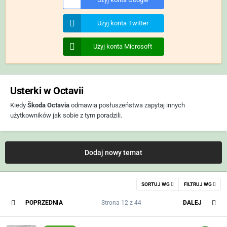
Użyj konta Twitter
Użyj konta Microsoft
Usterki w Octavii
Kiedy
Škoda Octavia
odmawia posłuszeństwa zapytaj innych
użytkowników jak sobie z tym poradzili.
Dodaj nowy temat
SORTUJ WG
FILTRUJ WG
POPRZEDNIA
Strona 12 z 44
DALEJ