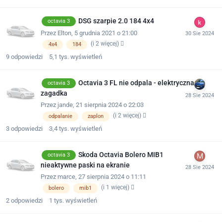
DSG szarpie 2.0 184 4x4
octavia 3
Przez
Elton
,
5 grudnia 2021 o 21:00
(i 2 więcej)
4x4
184
9
odpowiedzi
5,1 tys.
wyświetleń
Octavia 3 FL nie odpala - elektryczna
octavia 3
zagadka
Przez
jande
,
21 sierpnia 2024 o 22:03
(i 2 więcej)
odpalanie
zaplon
3
odpowiedzi
3,4 tys.
wyświetleń
Skoda Octavia Bolero MIB1
octavia 3
nieaktywne paski na ekranie
Przez
marce
,
27 sierpnia 2024 o 11:11
(i 1 więcej)
bolero
mib1
2
odpowiedzi
1 tys.
wyświetleń