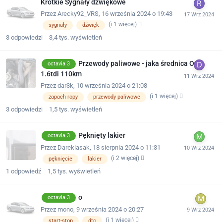
Krótkie Sygnały dźwiękowe
Przez
Arecky92_VRS
,
16 września 2024 o 19:43
(i 1 więcej)
sygnały
dźwięk
3
odpowiedzi
3,4 tys.
wyświetleń
Przewody paliwowe - jaka średnica O3
octavia 3
1.6tdi 110km
Przez
dar3k
,
10 września 2024 o 21:08
(i 1 więcej)
zapach ropy
przewody paliwowe
3
odpowiedzi
1,5 tys.
wyświetleń
Pęknięty lakier
octavia 3
Przez
Dareklasak
,
18 sierpnia 2024 o 11:31
(i 2 więcej)
pęknięcie
lakier
1
odpowiedź
1,5 tys.
wyświetleń
o
octavia 3
Przez
mono
,
9 września 2024 o 20:27
(i 1 więcej)
start-stop
dtc