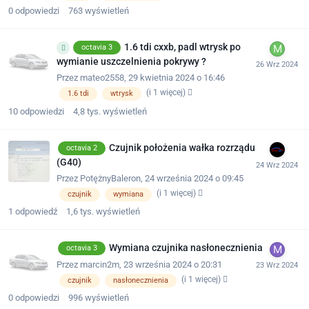
0
odpowiedzi
763
wyświetleń
1.6 tdi cxxb, padl wtrysk po
octavia 3
wymianie uszczelnienia pokrywy ?
Przez
mateo2558
,
29 kwietnia 2024 o 16:46
(i 1 więcej)
1.6 tdi
wtrysk
10
odpowiedzi
4,8 tys.
wyświetleń
Czujnik położenia wałka rozrządu
octavia 2
(G40)
Przez
PotężnyBaleron
,
24 września 2024 o 09:45
(i 1 więcej)
czujnik
wymiana
1
odpowiedź
1,6 tys.
wyświetleń
Wymiana czujnika nasłonecznienia
octavia 3
Przez
marcin2m
,
23 września 2024 o 20:31
(i 1 więcej)
czujnik
nasłonecznienia
0
odpowiedzi
996
wyświetleń