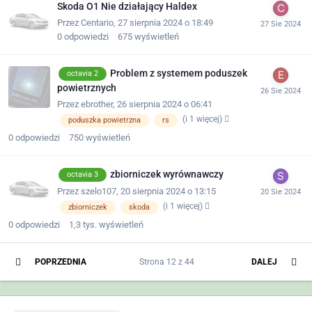
Skoda O1 Nie działający Haldex
Przez
Centario
,
27 sierpnia 2024 o 18:49
0
odpowiedzi
675
wyświetleń
Problem z systemem poduszek
octavia 2
powietrznych
Przez
ebrother
,
26 sierpnia 2024 o 06:41
(i 1 więcej)
poduszka powietrzna
rs
0
odpowiedzi
750
wyświetleń
zbiorniczek wyrównawczy
octavia 3
Przez
szelo107
,
20 sierpnia 2024 o 13:15
(i 1 więcej)
zbiorniczek
skoda
0
odpowiedzi
1,3 tys.
wyświetleń
POPRZEDNIA
Strona 12 z 44
DALEJ