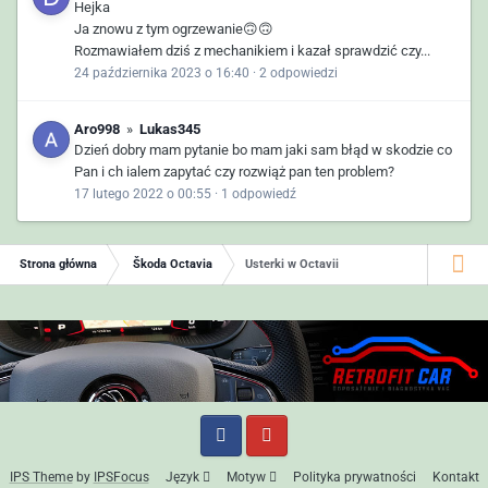
Hejka
Ja znowu z tym ogrzewanie🙃🙃
Rozmawiałem dziś z mechanikiem i kazał sprawdzić czy...
24 października 2023 o 16:40
·
2 odpowiedzi
Aro998
»
Lukas345
Dzień dobry mam pytanie bo mam jaki sam błąd w skodzie co
Pan i ch ialem zapytać czy rozwiąż pan ten problem?
17 lutego 2022 o 00:55
·
1 odpowiedź
Strona główna
Škoda Octavia
Usterki w Octavii
IPS Theme
by
IPSFocus
Język
Motyw
Polityka prywatności
Kontakt